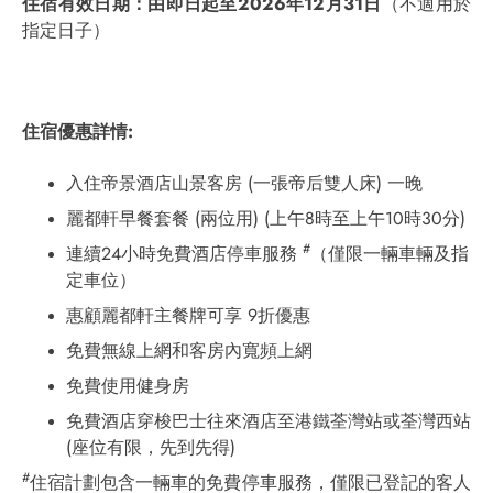
住宿有效日期：由即日起至
2026
年
12
月
31
日
（不適用於
指定日子）
住宿優惠詳情
:
入住帝景酒店山景客房 (一張帝后雙人床) 一晚
麗都軒早餐套餐 (兩位用) (上午8時至上午10時30分)
#
連續24小時免費酒店停車服務
（僅限一輛車輛及指
定車位）
惠顧麗都軒主餐牌可享 9折優惠
免費無線上網和客房內寬頻上網
免費使用健身房
免費酒店穿梭巴士往來酒店至港鐵荃灣站或荃灣西站
(座位有限，先到先得)
#
住宿計劃包含一輛車的免費停車服務，僅限已登記的客人