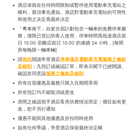
酒店保留在任何時間限制或暫停使用電動車充電站之
權利，毋須事先通知。酒店對電動車充電站的可用性
和使用之决定爲最終决定
「粵車南下」自駕住宿計劃包含一輛車的免費停車服
務，僅限已登記的客人使用，停車時間爲抵達酒店當
日 15:00 至離店當日 15:00 的連續 24 小時，[每間
房每晚限一輛車輛]
請
按此
閱讀帝景酒店
停車場及電動車充電服務
之條款
及細則
；凡預訂或確認訂單，即表示閣下已經閱讀、
確認並同意該
服務之條款及細則
所有住宿優惠及服務只限入住期間享用
所有預訂均不能取消或更改
房間之確認視乎酒店客房供應情況而定；價目如有更
改，恕不另行通知
優惠不能與其他優惠及折扣同時使用
如有任何爭議，帝景酒店保留最終決定權