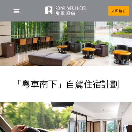
立即預訂
「粵車南下」自駕住宿計劃