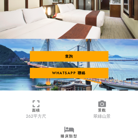
查詢
WHATSAPP 聯絡
面積
景觀
262平方尺
翠綠山景
睡床類型