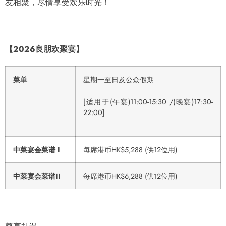
友相聚，尽情享受欢乐时光！
【
2026
良朋欢聚宴
】
菜单
星期一至日及公众假期
[适用于(午宴)11:00-15:30 /(晚宴)17:30-
22:00]
中菜宴会菜谱
I
每席港币HK$5,288 (供12位用)
中菜宴会菜谱
II
每席港币HK$6,288 (供12位用)