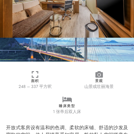
面积
景观
248 – 337 平方呎
山景或壮丽海景
睡床类型
1 张帝后双人床
开放式客房设有温和的色调、柔软的床铺、舒适的沙发及