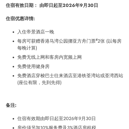
住宿有效日期：
由即日起至
2026
年
9
月
30
日
住宿优惠详情
:
入住帝景酒店一晚
#
每房可获赠香港马湾公园挪亚方舟门票
2张 (以每房
每晚计算)
免费无线上网和客房内宽频上网
免费使用健身房
免费酒店穿梭巴士往来酒店至港铁荃湾站或荃湾西站
(座位有限，先到先得)
备注
:
住宿有效期由即日起至2026年9月30日
房价须另加10%服务费及3%酒店房租税