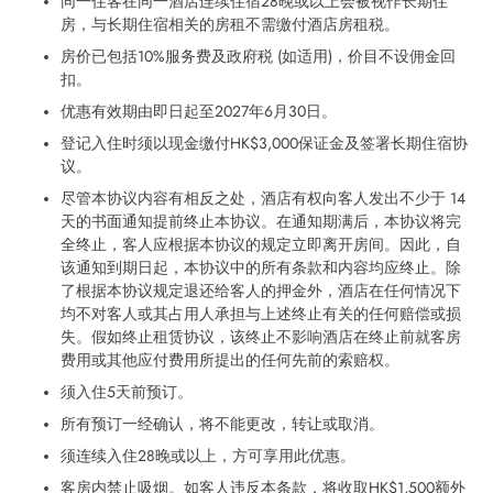
同一住客在同一酒店连续住宿28晚或以上会被视作长期住
房，与长期住宿相关的房租不需缴付酒店房租税。
房价已包括10%服务费及政府税 (如适用)，价目不设佣金回
扣。
优惠有效期由即日起至2027年6月30日。
登记入住时须以现金缴付HK$3,000保证金及签署长期住宿协
议。
尽管本协议内容有相反之处，酒店有权向客人发出不少于 14
天的书面通知提前终止本协议。在通知期满后，本协议将完
全终止，客人应根据本协议的规定立即离开房间。因此，自
该通知到期日起，本协议中的所有条款和内容均应终止。除
了根据本协议规定退还给客人的押金外，酒店在任何情况下
均不对客人或其占用人承担与上述终止有关的任何赔偿或损
失。假如终止租赁协议，该终止不影响酒店在终止前就客房
费用或其他应付费用所提出的任何先前的索赔权。
须入住5天前预订。
所有预订一经确认，将不能更改，转让或取消。
须连续入住28晚或以上，方可享用此优惠。
客房内禁止吸烟。如客人违反本条款，将收取HK$1,500额外